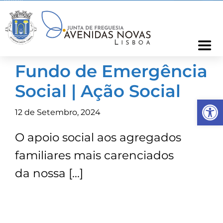
Skip
to
content
Togg
Navi
Fundo de Emergência
Freguesia
Social | Ação Social
Op
Cartão Freguês
12 de Setembro, 2024
O apoio social aos agregados
Informações
familiares mais carenciados
Notícias
da nossa […]
Ocorrências