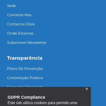
Sede
Contacte-Nos
Contactos Úteis
Onde Estamos
Subscrever Newsletter
Transparência
Plano De Prevenção
Contratação Pública
Execução Financeira
✕
Recursos Humanos
GDPR Compliance
Este site utiliza cookies para permitir uma