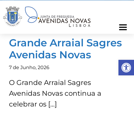
Skip
to
content
Togg
Navi
Grande Arraial Sagres
Freguesia
Avenidas Novas
Op
Cartão Freguês
7 de Junho, 2026
O Grande Arraial Sagres
Informações
Avenidas Novas continua a
Notícias
celebrar os […]
Ocorrências