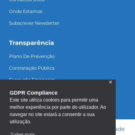
Onde Estamos
Subscrever Newsletter
Transparência
Plano De Prevenção
Contratação Pública
Execução Financeira
✕
Recursos Humanos
GDPR Compliance
Este site utiliza cookies para permitir uma
melhor experiência por parte do utilizador. Ao
navegar no site estará a consentir a sua
utilização.
Informação Legal
|
Política de Privacidade
Saber mais