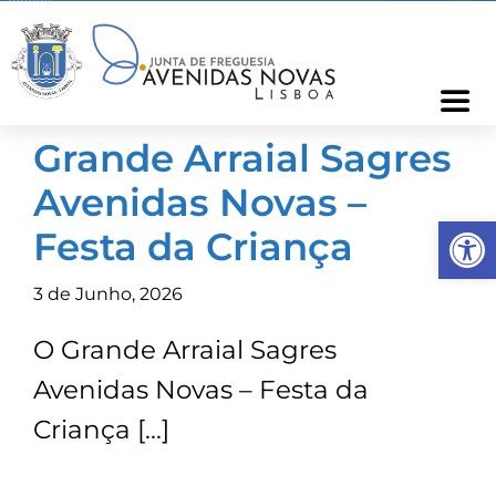
Skip
to
content
Togg
Navi
Grande Arraial Sagres
Freguesia
Avenidas Novas –
Op
Cartão Freguês
Festa da Criança
3 de Junho, 2026
Informações
O Grande Arraial Sagres
Notícias
Avenidas Novas – Festa da
Criança […]
Ocorrências