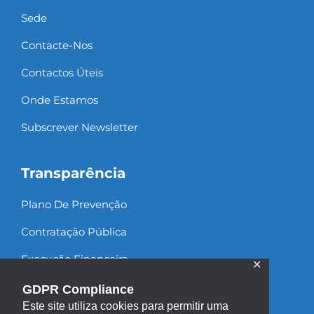
Sede
Contacte-Nos
Contactos Úteis
Onde Estamos
Subscrever Newsletter
Transparência
Plano De Prevenção
Contratação Pública
Execução Financeira
✕
Recursos Humanos
GDPR Compliance
Este site utiliza cookies para permitir uma