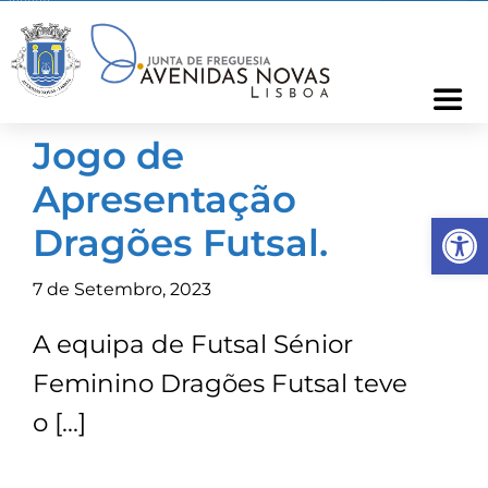
Skip
to
content
Togg
Navi
Jogo de
Freguesia
Apresentação
Op
Cartão Freguês
Dragões Futsal.
7 de Setembro, 2023
Informações
A equipa de Futsal Sénior
Notícias
Feminino Dragões Futsal teve
o […]
Ocorrências