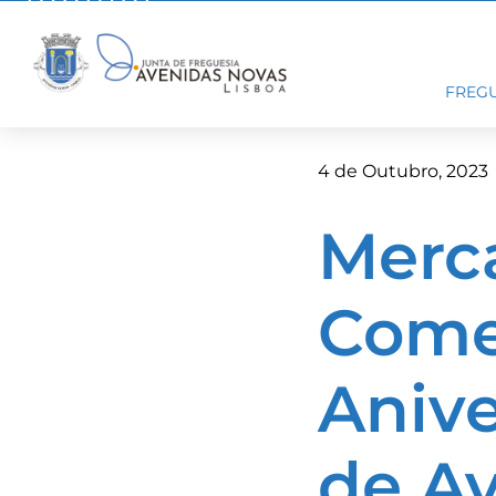
Skip
to
content
FREGU
4 de Outubro, 2023
Merca
Come
Anive
de A