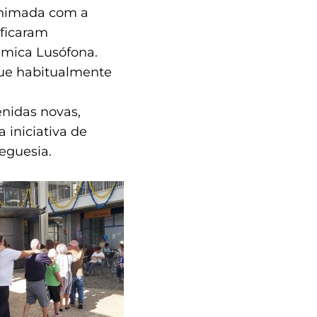
 animada com a
 ficaram
émica Lusófona.
que habitualmente
enidas novas,
 iniciativa de
eguesia.