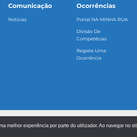
Comunicação
Ocorrências
Notícias
Portal NA MINHA RUA
Divisão De
Competêcias
Registe Uma
Ocorrência
uma melhor experiência por parte do utilizador. Ao navegar no sit