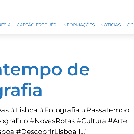
ESIA
CARTÃO FREGUÊS
INFORMAÇÕES
NOTÍCIAS
OC
atempo de
rafia
as #Lisboa #Fotografia #Passatempo
ografico #NovasRotas #Cultura #Arte
sboa #DescobrirLisboa […]