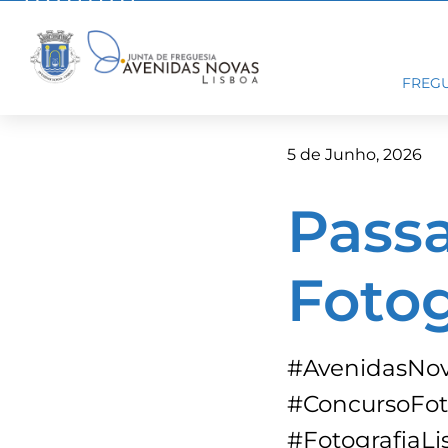
Skip
to
content
FREGU
5 de Junho, 2026
Pass
Fotog
#AvenidasNov
#ConcursoFot
#FotografiaLi