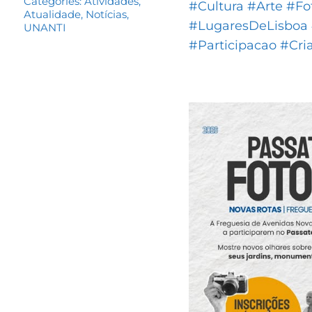
Categories:
Atividades
,
#Cultura
#Arte
#Fo
Atualidade
,
Notícias
,
#LugaresDeLisboa
UNANTI
#Participacao
#Cri