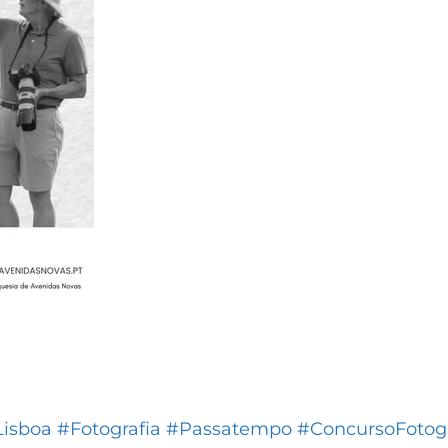
Lisboa
#Fotografia
#Passatempo
#ConcursoFotogr