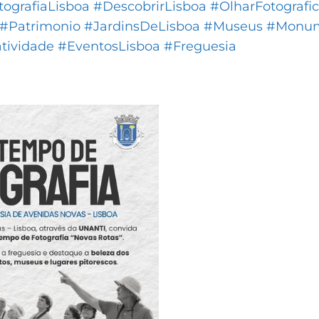
tografiaLisboa
#DescobrirLisboa
#OlharFotografi
#Patrimonio
#JardinsDeLisboa
#Museus
#Monum
atividade
#EventosLisboa
#Freguesia