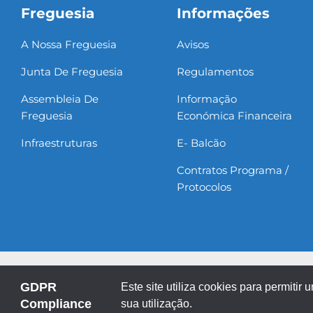
Freguesia
Informações
A Nossa Freguesia
Avisos
Junta De Freguesia
Regulamentos
Assembleia De
Informação
Freguesia
Económica Financeira
Infraestruturas
E- Balcão
Contratos Programa /
Protocolos
Informação Legal
Mapa do site
GDPR
Este site utiliza cookies para permitir 
Compliance
sua utilização.
Copyright ©2013 - 2026 | Todos os direitos reservados.