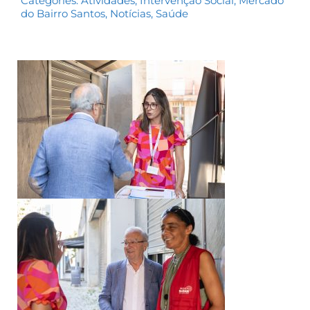
Categories:
Atividades
,
Intervenção Social
,
Mercado
do Bairro Santos
,
Notícias
,
Saúde
Contactos
TRANSPARÊNCIA