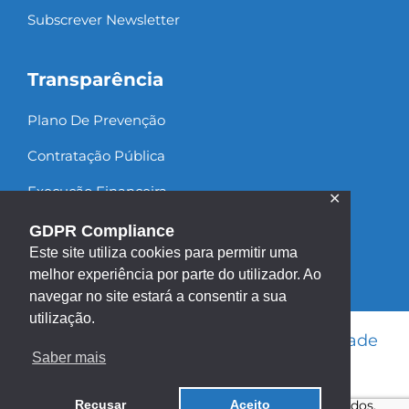
Subscrever Newsletter
Transparência
Plano De Prevenção
Contratação Pública
Execução Financeira
✕
Recursos Humanos
GDPR Compliance
Este site utiliza cookies para permitir uma
melhor experiência por parte do utilizador. Ao
navegar no site estará a consentir a sua
utilização.
Informação Legal
|
Política de Privacidade
Saber mais
|
Política de Cookies
|
Mapa do site
Copyright ©2013 - 2026 | Todos os direitos reservados.
Recusar
Aceito