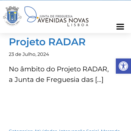
Skip
to
content
Togg
Navi
Projeto RADAR
Freguesia
23 de Julho, 2024
Op
Cartão Freguês
No âmbito do Projeto RADAR,
a Junta de Freguesia das […]
Informações
Notícias
Ocorrências