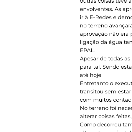
outras coisas teve 
envolventes. As ap
ir à E-Redes e dem
no terreno avançar
aprovação não era p
ligação da água ta
EPAL.
Apesar de todas as
para tal. Sendo est
até hoje.
Entretanto o execu
transitou sem estar 
com muitos contact
No terreno foi nece
alterar coisas feit
Como decorreu tan