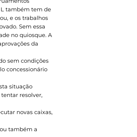
arruamentos
 CML também tem de
u, e os trabalhos
rovado. Sem essa
dade no quiosque. A
 aprovações da
ado sem condições
elo concessionário
sta situação
tentar resolver,
ecutar novas caixas,
igou também a