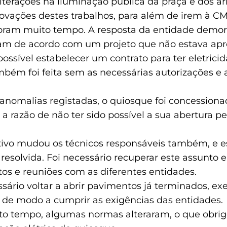
alterações na iluminação pública da praça e dos 
rovações destes trabalhos, para além de irem à
oram muito tempo. A resposta da entidade demoro
am de acordo com um projeto que não estava ap
ossível estabelecer um contrato para ter eletrici
mbém foi feita sem as necessárias autorizações e
 anomalias registadas, o quiosque foi concession
a a razão de não ter sido possível a sua abertura p
tivo mudou os técnicos responsáveis também, e e
resolvida. Foi necessário recuperar este assunto e 
os e reuniões com as diferentes entidades.
ssário voltar a abrir pavimentos já terminados, ex
as, de modo a cumprir as exigências das entidades.
to tempo, algumas normas alteraram, o que obr