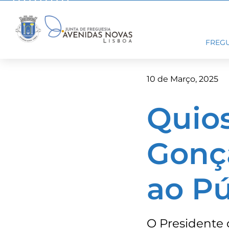
Skip
to
content
FREGU
10 de Março, 2025
Quio
Gonça
ao Pú
O Presidente 