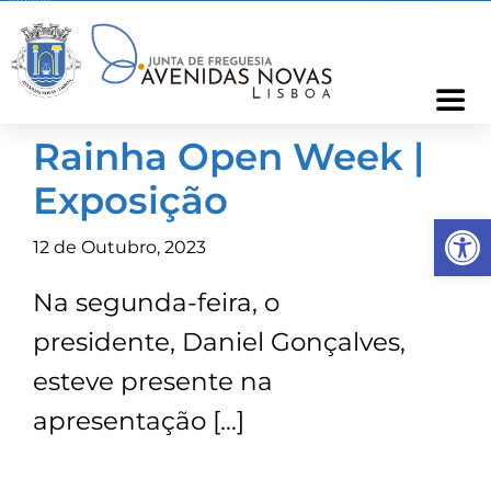
Skip
to
content
Togg
Navi
Rainha Open Week |
Freguesia
Exposição
Op
Cartão Freguês
12 de Outubro, 2023
Na segunda-feira, o
Informações
presidente, Daniel Gonçalves,
Notícias
esteve presente na
apresentação […]
Ocorrências