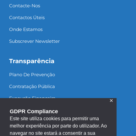
Contacte-Nos
Contactos Úteis
Onde Estamos
Subscrever Newsletter
Transparência
Plano De Prevenção
Contratação Pública
Execução Financeira
✕
Recursos Humanos
GDPR Compliance
Este site utiliza cookies para permitir uma
melhor experiência por parte do utilizador. Ao
navegar no site estará a consentir a sua