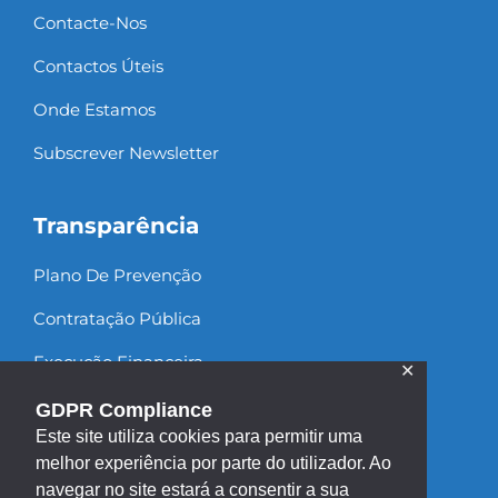
Contacte-Nos
Contactos Úteis
Onde Estamos
Subscrever Newsletter
Transparência
Plano De Prevenção
Contratação Pública
Execução Financeira
✕
Recursos Humanos
GDPR Compliance
Este site utiliza cookies para permitir uma
melhor experiência por parte do utilizador. Ao
navegar no site estará a consentir a sua