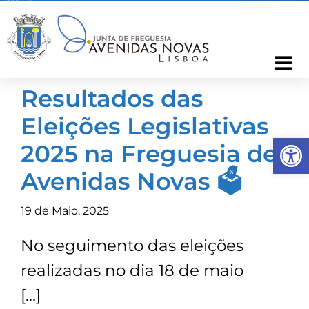
Skip
to
content
Togg
Navi
Resultados das
Freguesia
Eleições Legislativas
Op
Cartão Freguês
2025 na Freguesia de
Avenidas Novas 🗳️
Informações
19 de Maio, 2025
Notícias
No seguimento das eleições
realizadas no dia 18 de maio
Ocorrências
[…]