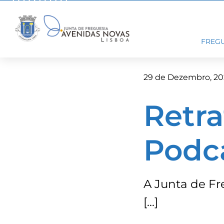
Skip
to
content
FREGU
29 de Dezembro, 20
Retra
Podc
A Junta de Fre
[…]