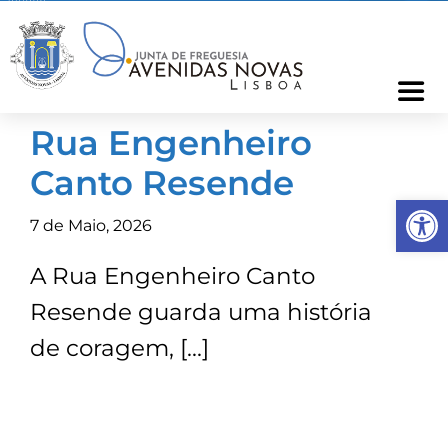
Skip
to
content
Togg
Navi
Rua Engenheiro
Freguesia
Canto Resende
Op
Cartão Freguês
7 de Maio, 2026
A Rua Engenheiro Canto
Informações
Resende guarda uma história
Notícias
de coragem, […]
Ocorrências