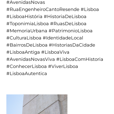
#AvenidasNovas
#RuaEngenheiroCantoResende #Lisboa
#LisboaHistória #HistoriaDeLisboa
#ToponimiaLisboa #RuasDeLisboa
#MemoriaUrbana #PatrimonioLisboa
#CulturaLisboa #IdentidadeLocal
#BairrosDeLisboa #HistoriasDaCidade
#LisboaAntiga #LisboaViva
#AvenidasNovasViva #LisboaComHistoria
#ConhecerLisboa #ViverLisboa
#LisboaAutentica