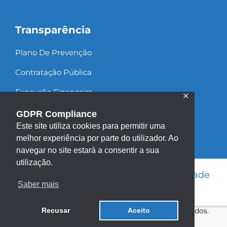
Transparência
Plano De Prevenção
Contratação Pública
Execução Financeira
✕
Recursos Humanos
GDPR Compliance
Este site utiliza cookies para permitir uma
melhor experiência por parte do utilizador. Ao
navegar no site estará a consentir a sua
utilização.
Informação Legal
|
Política de Privacidade
Saber mais
|
Política de Cookies
|
Mapa do site
Copyright ©2013 - 2026 | Todos os direitos reservados.
Recusar
Aceito