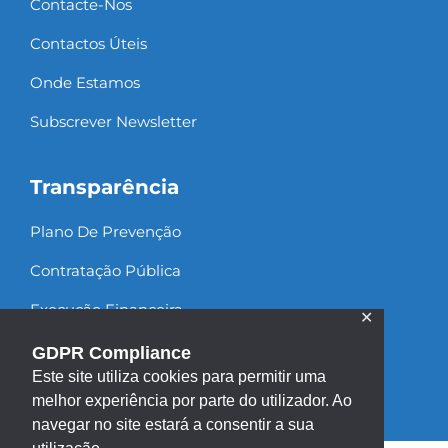
Contacte-Nos
Contactos Úteis
Onde Estamos
Subscrever Newsletter
Transparência
Plano De Prevenção
Contratação Pública
Execução Financeira
✕
Recursos Humanos
GDPR Compliance
Este site utiliza cookies para permitir uma
melhor experiência por parte do utilizador. Ao
navegar no site estará a consentir a sua