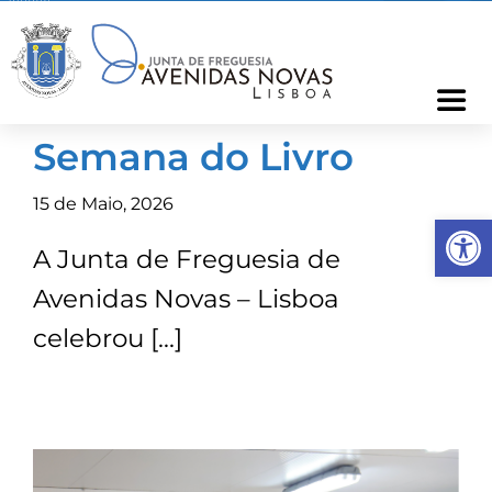
Skip
to
content
Togg
Navi
Semana do Livro
Freguesia
15 de Maio, 2026
Op
Cartão Freguês
A Junta de Freguesia de
Avenidas Novas – Lisboa
Informações
celebrou […]
Notícias
Ocorrências