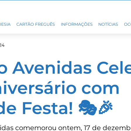
ESIA
CARTÃO FREGUÊS
INFORMAÇÕES
NOTÍCIAS
OC
24
o Avenidas Cel
niversário com
e Festa! 🎭🎉
nidas comemorou ontem, 17 de dezembr