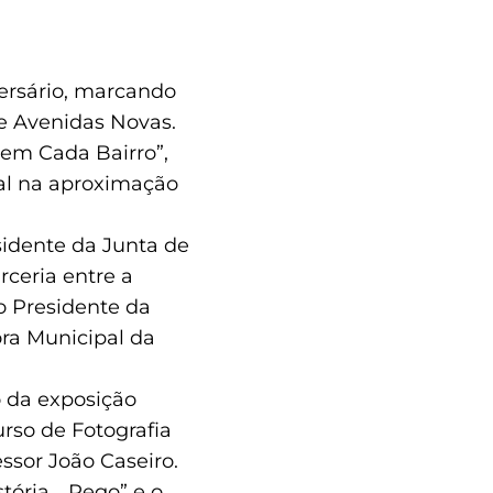
ersário, marcando
de Avenidas Novas.
 em Cada Bairro”,
al na aproximação
sidente da Junta de
rceria entre a
o Presidente da
ora Municipal da
o da exposição
urso de Fotografia
essor João Caseiro.
tória… Rego” e o