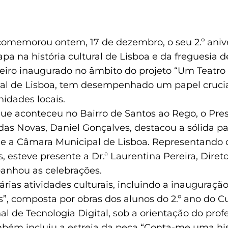
comemorou ontem, 17 de dezembro, o seu 2.º aniv
a na história cultural de Lisboa e da freguesia 
meiro inaugurado no âmbito do projeto “Um Teatro
al de Lisboa, tem desempenhado um papel cruci
idades locais.
que aconteceu no Bairro de Santos ao Rego, o Pre
as Novas, Daniel Gonçalves, destacou a sólida pa
 e a Câmara Municipal de Lisboa. Representando 
 esteve presente a Dr.ª Laurentina Pereira, Diret
anhou as celebrações.
rias atividades culturais, incluindo a inauguraçã
”, composta por obras dos alunos do 2.º ano do C
nal de Tecnologia Digital, sob a orientação do prof
ém incluiu a estreia da peça “Conta-me uma his