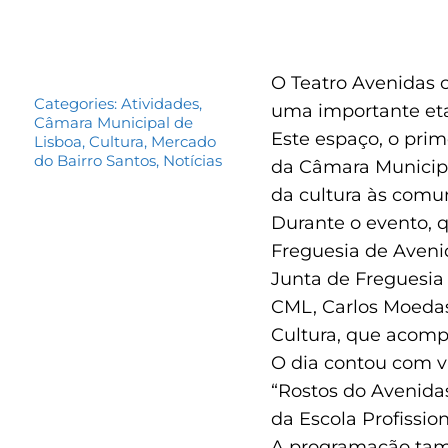
O Teatro Avenidas 
Categories:
Atividades
,
uma importante etap
Câmara Municipal de
Este espaço, o pri
Lisboa
,
Cultura
,
Mercado
do Bairro Santos
,
Notícias
da Câmara Municip
da cultura às comun
Durante o evento, 
Freguesia de Avenid
Junta de Freguesia
CML, Carlos Moedas,
Cultura, que acomp
O dia contou com vá
“Rostos do Avenidas
da Escola Profissio
A programação tamb