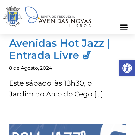
Skip
to
content
Togg
Navi
Avenidas Hot Jazz |
Freguesia
Entrada Livre 🎷
Op
Cartão Freguês
8 de Agosto, 2024
Este sábado, às 18h30, o
Informações
Jardim do Arco do Cego […]
Notícias
Ocorrências