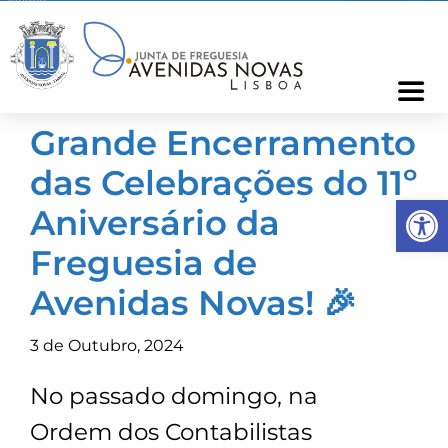
Skip
to
content
Togg
Navi
Grande Encerramento
Freguesia
das Celebrações do 11º
Op
Cartão Freguês
Aniversário da
Freguesia de
Informações
Avenidas Novas! 🎉
Notícias
3 de Outubro, 2024
No passado domingo, na
Ocorrências
Ordem dos Contabilistas