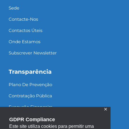
Sede
Contacte-Nos
Contactos Úteis
Onde Estamos
Subscrever Newsletter
Transparência
Plano De Prevenção
Contratação Pública
Execução Financeira
✕
Recursos Humanos
GDPR Compliance
Este site utiliza cookies para permitir uma